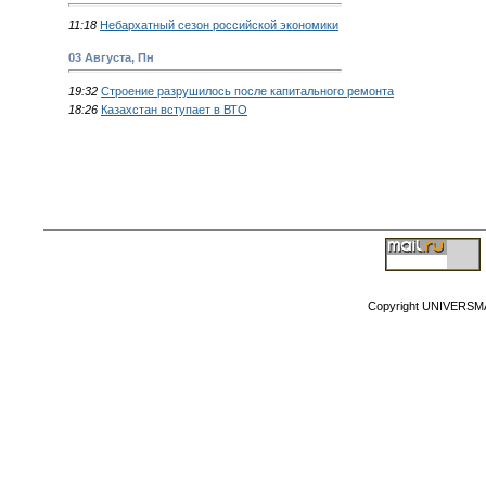
11:18
Небархатный сезон российской экономики
03 Августа, Пн
19:32
Строение разрушилось после капитального ремонта
18:26
Казахстан вступает в ВТО
Copyright MyCorp
Copyright UNIVERSM