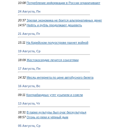
10:08
Потребление информации в России ограничивают
24 Августа, Пн
20:37
Зрелая экономика не боится альтернативных денег
14:57
Нефть и рубль продолжают дешеветь
21 Августа, Пт
15:11
На Корейском полуострове пахнет войной
19 Августа, Ср
18:09
Жестокосердие лечится соцсетями
17 Августа, Пн
14:32
Месяц интернета по цене автобусного билета
16 Августа, Вс
09:11
Контрабандных утят усыпили и сожгли
13 Августа, Чт
18:31
В парке культуры был очаг бескультурья
08:57
Огонь из реки и чёрный дым
05 Августа, Ср