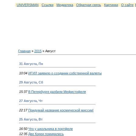
UNIVERSMAN
Ссылки
Медиатека
Обратная связь
Картинки
О сайте
Главная
»
2015
»
Август
31 Августа, Пн
10:04
ИГИЛ заявило о создании собственной валюты
29 Августа, Сб
15:37
В Петербурге разбили Мефистофеля
27 Августа, Чт
22:17
Придумай название космической миссии!
25 Августа, Вт
16:50
Что у школьника в портфеле
12:35
Две Кореи помирились