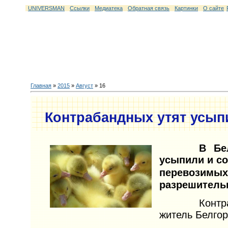
UNIVERSMAN
Ссылки
Медиатека
Обратная связь
Картинки
О сайте
Главная
»
2015
»
Август
»
16
Контрабандных утят усып
В Бе
усыпили и со
перевозим
разрешитель
Контрабан
житель Белго