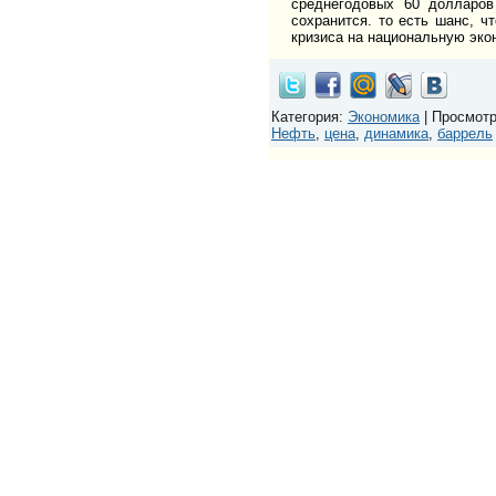
среднегодовых 60 долларо
сохранится. то есть шанс, ч
кризиса на национальную эко
Категория
:
Экономика
|
Просмот
Нефть
,
цена
,
динамика
,
баррель