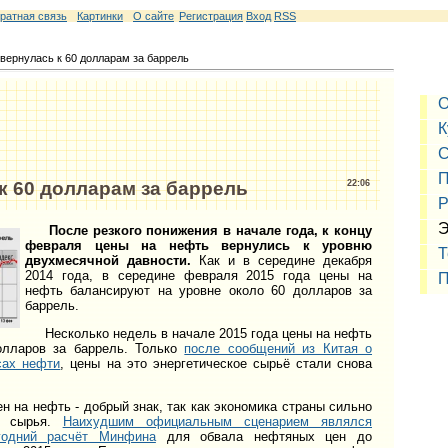
ратная связь
Картинки
О сайте
Регистрация
Вход
RSS
вернулась к 60 долларам за баррель
О
К
С
П
к 60 долларам за баррель
22:06
Р
Э
После резкого понижения в начале года, к концу
февраля цены на нефть вернулись к уровню
Т
двухмесячной давности.
Как и в середине декабря
2014 года, в середине февраля 2015 года цены на
П
нефть балансируют на уровне около 60 долларов за
баррель.
Несколько недель в начале 2015 года цены на нефть
лларов за баррель. Только
после сообщений из Китая о
сах нефти
, цены на это энергетическое сырьё стали снова
на нефть - добрый знак, так как экономика страны сильно
го сырья.
Наихудшим официальным сценарием являлся
огодний расчёт Минфина
для обвала нефтяных цен до