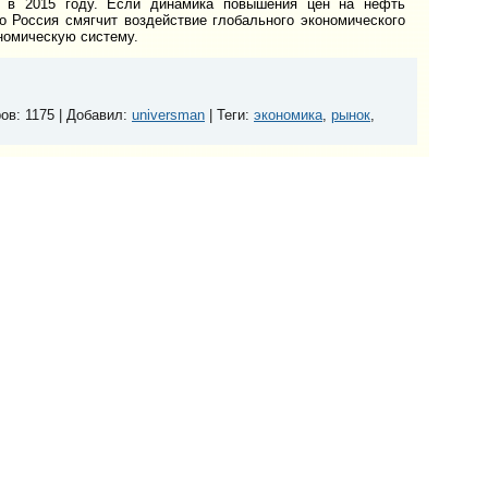
в в 2015 году. Если динамика повышения цен на нефть
то Россия смягчит воздействие глобального экономического
номическую систему.
ров
: 1175 |
Добавил
:
universman
|
Теги
:
экономика
,
рынок
,