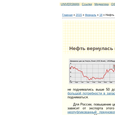
UNIVERSMAN
Ссылки
Медиатека
Об
Главная
»
2015
»
Февраль
»
18
» Нефть 
Нефть вернулась 
не поднимались выше 50 до
большой потребности в запа
подниматься.
Для России, повышение цен 
зависит от экспорта это
неопубликованный преднов