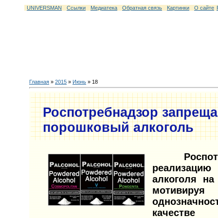
UNIVERSMAN
Ссылки
Медиатека
Обратная связь
Картинки
О сайте
Главная
»
2015
»
Июнь
»
18
Роспотребнадзор запреща
порошковый алкоголь
Роспот
реализац
алкоголя на
мотивиру
однозначнос
качеств