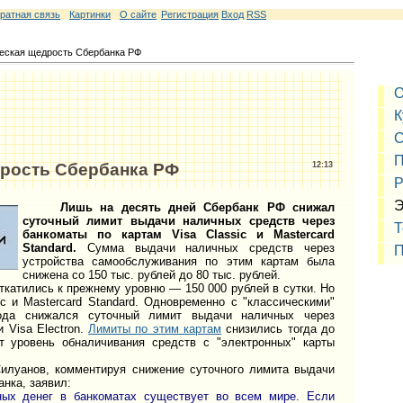
ратная связь
Картинки
О сайте
Регистрация
Вход
RSS
еская щедрость Сбербанка РФ
О
К
С
П
рость Сбербанка РФ
12:13
Р
Э
Лишь на десять дней Сбербанк РФ снижал
суточный лимит выдачи наличных средств через
Т
банкоматы по картам Visa Classic и Mastercard
Standard.
Сумма выдачи наличных средств через
П
устройства самообслуживания по этим картам была
снижена со 150 тыс. рублей до 80 тыс. рублей.
ткатились к прежнему уровню — 150 000 рублей в сутки. Но
ic и Mastercard Standard. Одновременно с "классическими"
ода снижался суточный лимит выдачи наличных через
 Visa Electron.
Лимиты по этим картам
снизились тогда до
т уровень обналичивания средств с "электронных" карты
анов, комментируя снижение суточного лимита выдачи
нка, заявил:
ных денег в банкоматах существует во всем мире. Если