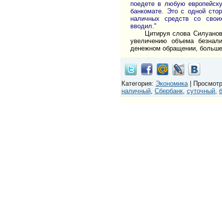
поедете в любую европейску
банкомате. Это с одной сто
наличных средств со свои
вводил."
Цитируя слова Силуано
увеличению объема безнал
денежном обращении, больше 
Категория
:
Экономика
|
Просмот
наличный
,
Сбербанк
,
суточный
,