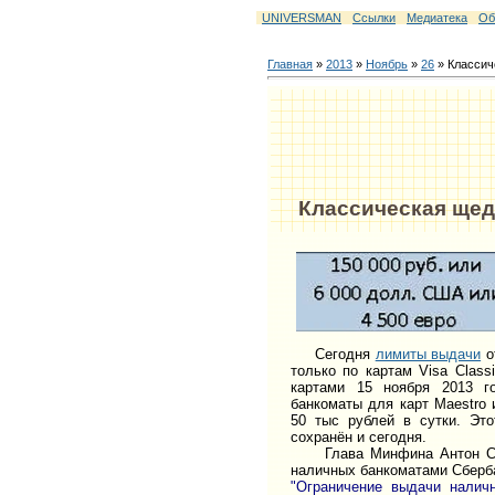
UNIVERSMAN
Ссылки
Медиатека
Об
Главная
»
2013
»
Ноябрь
»
26
» Классич
Классическая щед
Сегодня
лимиты выдачи
о
только по картам Visa Class
картами 15 ноября 2013 г
банкоматы для карт Maestro и
50 тыс рублей в сутки. Это
сохранён и сегодня.
Глава Минфина Антон Силу
наличных банкоматами Сберба
"Ограничение выдачи налич