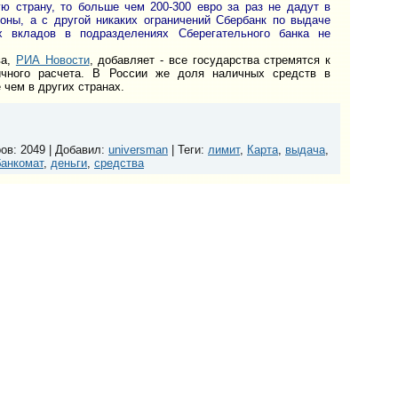
ю страну, то больше чем 200-300 евро за раз не дадут в
роны, а с другой никаких ограничений Сбербанк по выдаче
х вкладов в подразделениях Сберегательного банка не
ва,
РИА Новости
, добавляет - все государства стремятся к
ичного расчета. В России же доля наличных средств в
чем в других странах.
ров
: 2049 |
Добавил
:
universman
|
Теги
:
лимит
,
Карта
,
выдача
,
банкомат
,
деньги
,
средства