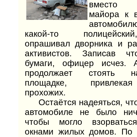
вместо у
майора к 
автомобил
какой-то полицейски
опрашивал дворника и ра
активистов. Записав ч
бумаги, офицер исчез. 
продолжает стоять н
площадке, привлека
прохожих.
Остаётся надеяться, что
автомобиле не было ниче
чтобы могло взорватьс
окнами жилых домов. По 