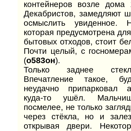
контейнеров возле дома 
Декабристов, замедляют ш
осмыслить увиденное. 
которая предусмотрена для
бытовых отходов, стоит б
Почти целый, с госномера
(
о583он
).
Только заднее стекл
Впечатление такое, бу
неудачно припарковал 
куда-то ушёл. Мальчиш
посмелее, не только загля
через стёкла, но и зале
открывая двери. Некото