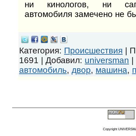
ни кинологов, ни са
автомобиля замечено не б
Категория
:
Происшествия
|
П
1691 |
Добавил
:
universman
|
автомобиль
,
двор
,
машина
,
Copyright MyCorp
Copyright UNIVERSM