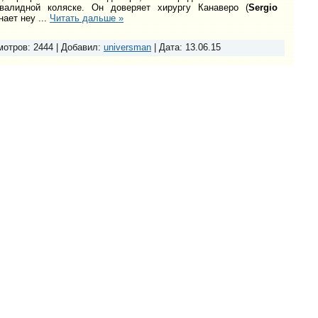
валидной коляске. Он доверяет хирургу Канаверо (
Sergio
знает неу
...
Читать дальше »
мотров:
2444
|
Добавил:
universman
|
Дата:
13.06.15