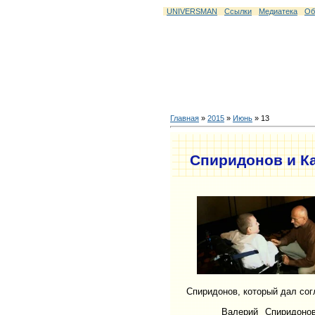
UNIVERSMAN
Ссылки
Медиатека
Об
Главная
»
2015
»
Июнь
»
13
Спиридонов и К
Спиридонов, который дал сог
Валерий Спиридонов, пр