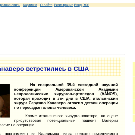
ратная связь
Картинки
О сайте
Регистрация
Вход
RSS
анаверо встретились в США
На специальной 39-й ежегодной научной
конференции Американской Академии
неврологических хирургов-ортопедов (AANOS),
которая проходит в эти дни в США, итальянский
хирург Серджио Канаверо огласил детали операции
по пересадке головы человека.
Кроме итальянского хирурга-новатора, на сцене
присутствовал потенциальный пациент Валерий
ласие на операцию.
ограммист из Владимира, из-за редкого неизлечимого