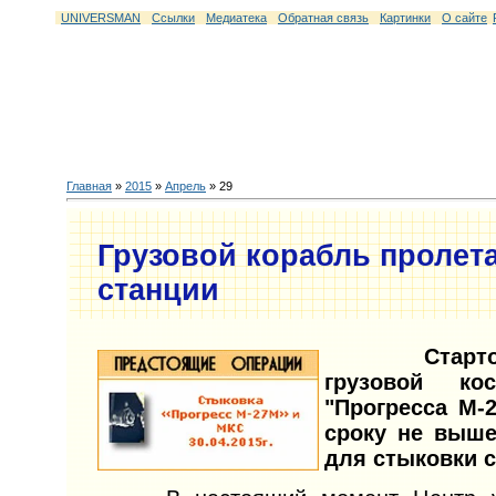
UNIVERSMAN
Ссылки
Медиатека
Обратная связь
Картинки
О сайте
Главная
»
2015
»
Апрель
»
29
Грузовой корабль пролет
станции
Стартовав
грузовой ко
"Прогресса М-
сроку не выше
для стыковки с