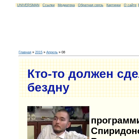
UNIVERSMAN
Ссылки
Медиатека
Обратная связь
Картинки
О сайте
Главная
»
2015
»
Апрель
»
08
Кто-то должен сде
бездну
Росс
программ
Спири