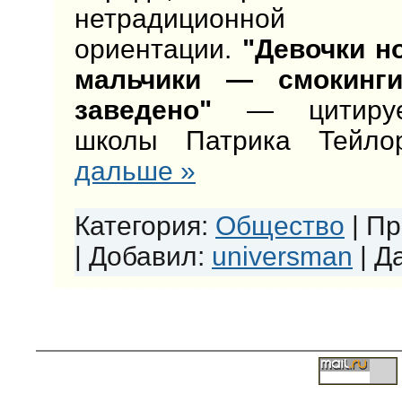
нетрадиционной с
ориентации.
"Девочки но
мальчики — смокинги
заведено"
— цитирует
школы Патрика Тейл
дальше »
Категория:
Общество
|
Пр
|
Добавил:
universman
|
Да
Copyright MyCorp