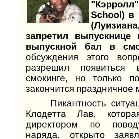
"Кэрролл" 
School) в
(Луизи
запретил выпускнице 
выпускной бал в смо
обсуждения этого вопр
разрешил появиться 
смокинге, но только по
закончится праздничное 
Пикантность ситуаци
Клодетта Лав, котор
директором по повод
наряда, открыто заяв