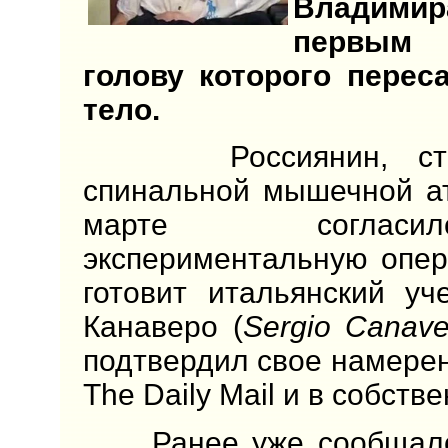
Владимир
первым 
голову которого перес
тело.
Россиянин, стра
спинальной мышечной а
марте соглас
экспериментальную опер
готовит итальянский у
Канаверо (
Sergio Canave
подтвердил свое намере
The Daily Mail и в собстве
Ранее уже сообщалос