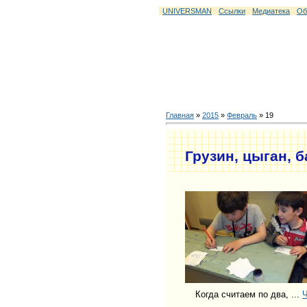
UNIVERSMAN
Ссылки
Медиатека
Об
Главная
»
2015
»
Февраль
»
19
Грузин, цыган, 
Когда считаем по два,
...
Ч