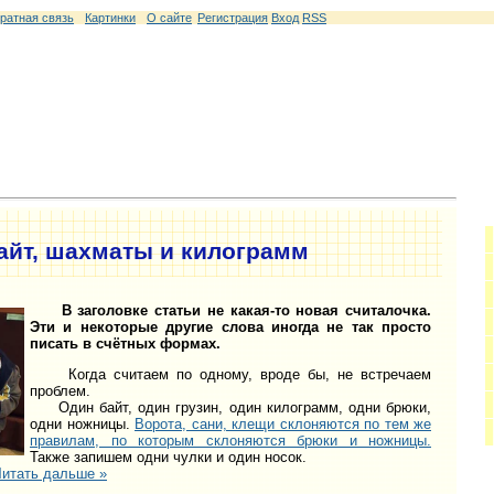
ратная связь
Картинки
О сайте
Регистрация
Вход
RSS
байт, шахматы и килограмм
В заголовке статьи не какая-то новая считалочка.
Эти и некоторые другие слова иногда не так просто
писать в счётных формах.
Когда считаем по одному, вроде бы, не встречаем
проблем.
Один байт, один грузин, один килограмм, одни брюки,
одни ножницы.
Ворота, сани, клещи склоняются по тем же
правилам, по которым склоняются брюки и ножницы.
Также запишем одни чулки и один носок.
итать дальше »