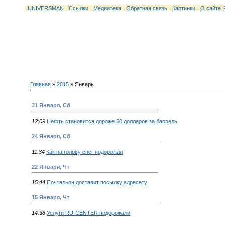
UNIVERSMAN
Ссылки
Медиатека
Обратная связь
Картинки
О сайте
Главная
»
2015
»
Январь
31 Января, Сб
12:09
Нефть становится дороже 50 долларов за баррель
24 Января, Сб
11:34
Как на голову снег подорожал
22 Января, Чт
15:44
Почтальон доставит посылку адресату
15 Января, Чт
14:38
Услуги RU-CENTER подорожали